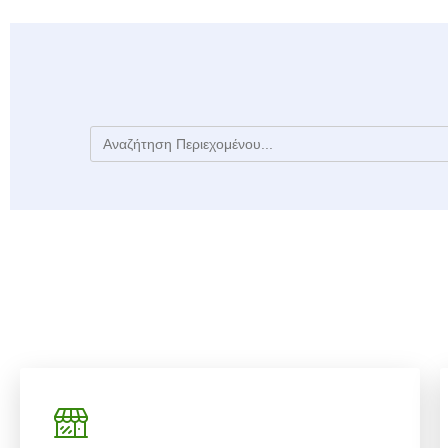
Search
for: