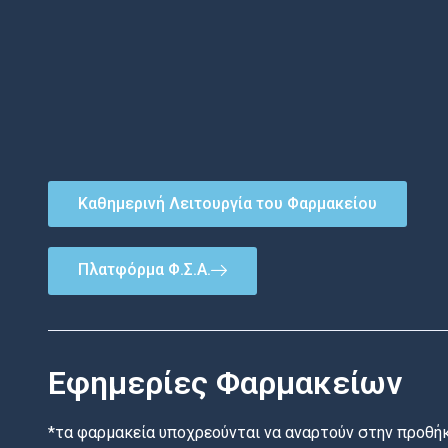
Καθημερινή Λειτουργία του Φαρμακείου
Πλατφόρμα Φ.Σ.Α.
Εφημερίες Φαρμακείων
*τα φαρμακεία υποχρεούνται να αναρτούν στην προθήκ