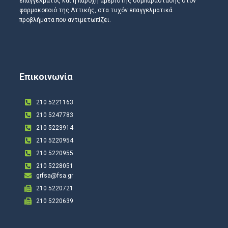
επαγγέλματος και η παροχή αμέριστης συμπαράστασης στον
φαρμακοποιό της Αττικής, στα τυχόν επαγγελματικά
προβλήματα που αντιμετωπίζει.
Επικοινωνία
210 5221163
210 5247783
210 5223914
210 5220954
210 5220955
210 5228051
grfsa@fsa.gr
210 5220721
210 5220639