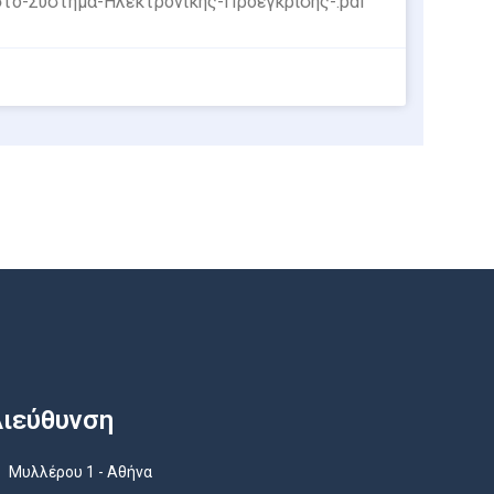
στο-Σύστημα-Ηλεκτρονικής-Προέγκρισης-.pdf
ιεύθυνση
Μυλλέρου 1 - Αθήνα