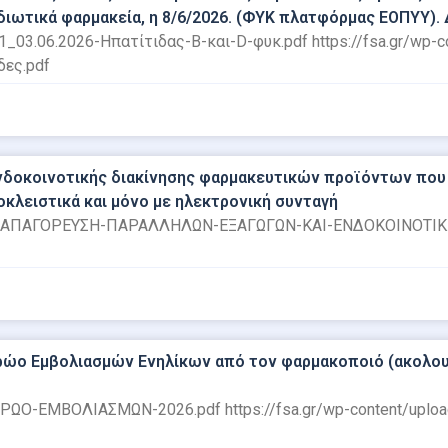
ιδιωτικά φαρμακεία, η 8/6/2026. (ΦΥΚ πλατφόρμας ΕΟΠΥΥ). 
71_03.06.2026-Ηπατίτιδας-Β-και-D-φυκ.pdf https://fsa.gr/w
δες.pdf
δοκοινοτικής διακίνησης φαρμακευτικών προϊόντων που ε
οκλειστικά και μόνο με ηλεκτρονική συνταγή
ΩΡΙΝΗ-ΑΠΑΓΟΡΕΥΣΗ-ΠΑΡΑΛΛΗΛΩΝ-ΕΞΑΓΩΓΩΝ-ΚΑΙ-ΕΝΔΟΚΟΙΝΟΤ
ώο Εμβολιασμών Ενηλίκων από τον φαρμακοποιό (ακολουθ
ΤΡΩΟ-ΕΜΒΟΛΙΑΣΜΩΝ-2026.pdf https://fsa.gr/wp-content/upl