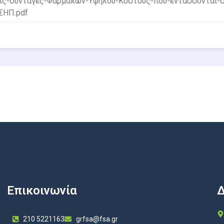
με-τις-συνταγές-Φαρμάκων-Υψηλού-Κόστους-που-εντάσσονται-
-ΣΗΠ.pdf
Επικοινωνία
Δ
210 5221163
grfsa@fsa.gr