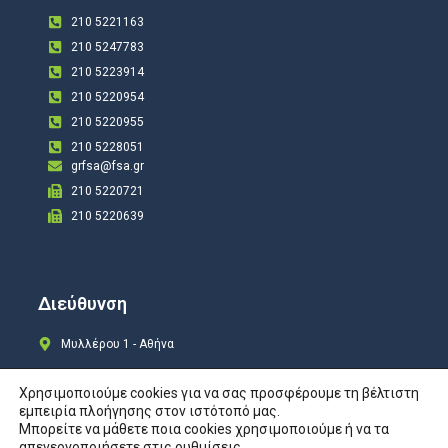
210 5221163
210 5247783
210 5223914
210 5220954
210 5220955
210 5228051
grfsa@fsa.gr
210 5220721
210 5220639
Διεύθυνση
Μυλλέρου 1 - Αθήνα
Χρησιμοποιούμε cookies για να σας προσφέρουμε τη βέλτιστη
εμπειρία πλοήγησης στον ιστότοπό μας.
Μπορείτε να μάθετε ποια cookies χρησιμοποιούμε ή να τα
Copyright © 2024 All rights Reserved. Design by
COSMOTE New Site4U
απενεργοποιήσετε στις
ρυθμίσεις
.