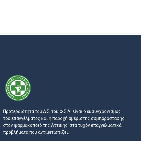
Προτεραιότητα του Δ.Σ. του Φ.Σ.Α. είναι ο εκσυγχρονισμός
του επαγγέλματος και η παροχή αμέριστης συμπαράστασης
στον φαρμακοποιό της Αττικής, στα τυχόν επαγγελματικά
προβλήματα που αντιμετωπίζει.