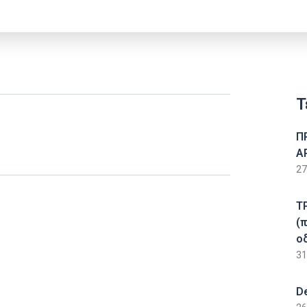
Τ
Π
Α
27
Τ
(
ο
31
D