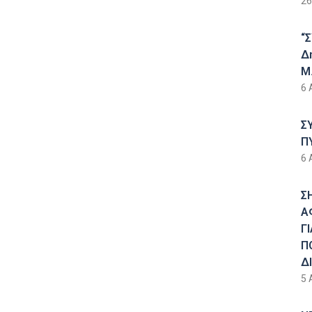
26
“
Δ
Μ.
6 
Σ
Π
6 
Σ
Α
Γ
Π
Δ
5 