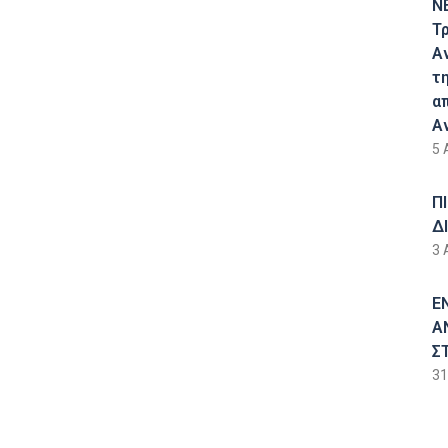
Ν
Τ
Α
τ
α
Α
5 
Π
Δ
3 
Ε
Α
Σ
31