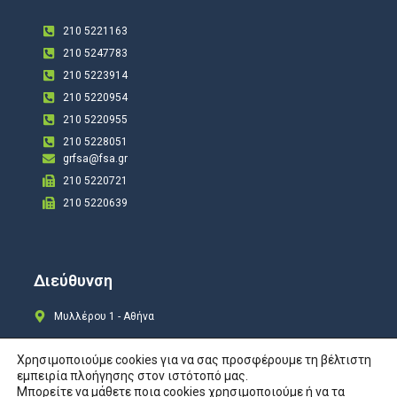
210 5221163
210 5247783
210 5223914
210 5220954
210 5220955
210 5228051
grfsa@fsa.gr
210 5220721
210 5220639
Διεύθυνση
Μυλλέρου 1 - Αθήνα
Χρησιμοποιούμε cookies για να σας προσφέρουμε τη βέλτιστη
εμπειρία πλοήγησης στον ιστότοπό μας.
Μπορείτε να μάθετε ποια cookies χρησιμοποιούμε ή να τα
Copyright © 2024 All rights Reserved. Design by
COSMOTE New Site4U