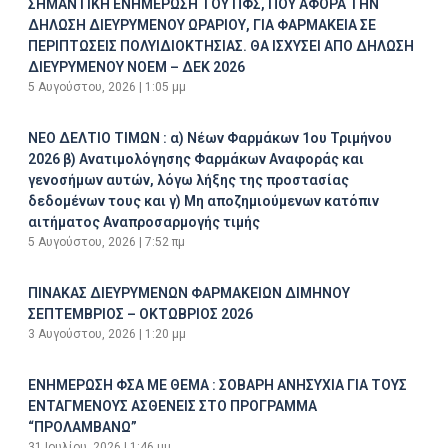
ΣΗΜΑΝΤΙΚΗ ΕΝΗΜΕΡΩΣΗ ΤΟΥ ΠΦΣ, ΠΟΥ ΑΦΟΡΑ ΤΗΝ
ΔΗΛΩΣΗ ΔΙΕΥΡΥΜΕΝΟΥ ΩΡΑΡΙΟΥ, ΓΙΑ ΦΑΡΜΑΚΕΙΑ ΣΕ
ΠΕΡΙΠΤΩΣΕΙΣ ΠΟΛΥΙΔΙΟΚΤΗΣΙΑΣ. ΘΑ ΙΣΧΥΣΕΙ ΑΠΟ ΔΗΛΩΣΗ
ΔΙΕΥΡΥΜΕΝΟΥ ΝΟΕΜ – ΔΕΚ 2026
5 Αυγούστου, 2026
1:05 μμ
ΝΕΟ ΔΕΛΤΙΟ ΤΙΜΩΝ : α) Νέων Φαρμάκων 1ου Τριμήνου
2026 β) Ανατιμολόγησης Φαρμάκων Αναφοράς και
γενοσήμων αυτών, λόγω λήξης της προστασίας
δεδομένων τους και γ) Μη αποζημιούμενων κατόπιν
αιτήματος Αναπροσαρμογής τιμής
5 Αυγούστου, 2026
7:52 πμ
ΠΙΝΑΚΑΣ ΔΙΕΥΡΥΜΕΝΩΝ ΦΑΡΜΑΚΕΙΩΝ ΔΙΜΗΝΟΥ
ΣΕΠΤΕΜΒΡΙΟΣ – ΟΚΤΩΒΡΙΟΣ 2026
3 Αυγούστου, 2026
1:20 μμ
ΕΝΗΜΕΡΩΣΗ ΦΣΑ ΜΕ ΘΕΜΑ : ΣΟΒΑΡΗ ΑΝΗΣΥΧΙΑ ΓΙΑ ΤΟΥΣ
ΕΝΤΑΓΜΕΝΟΥΣ ΑΣΘΕΝΕΙΣ ΣΤΟ ΠΡΟΓΡΑΜΜΑ
“ΠΡΟΛΑΜΒΑΝΩ”
31 Ιουλίου, 2026
1:46 μμ