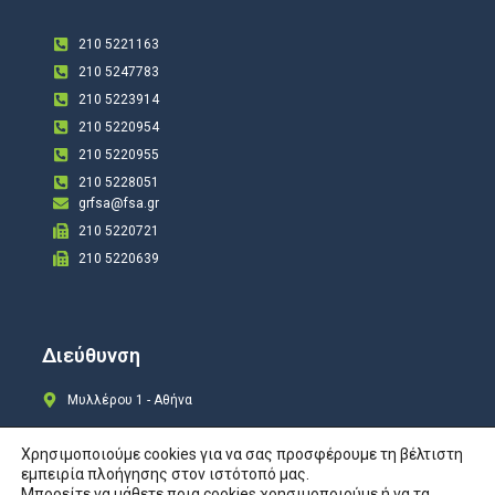
210 5221163
210 5247783
210 5223914
210 5220954
210 5220955
210 5228051
grfsa@fsa.gr
210 5220721
210 5220639
Διεύθυνση
Μυλλέρου 1 - Αθήνα
Χρησιμοποιούμε cookies για να σας προσφέρουμε τη βέλτιστη
εμπειρία πλοήγησης στον ιστότοπό μας.
Μπορείτε να μάθετε ποια cookies χρησιμοποιούμε ή να τα