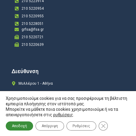
210 5223914
210 5220954
210 5220955
210 5228051
grfsa@fsa.gr
210 5220721
210 5220639
Διεύθυνση
Μυλλέρου 1 - Αθήνα
Χρησιμοποιούμε cookies για να σας προσφέρουμε τη βέλτιστη
εμπειρία πλοήγησης στον ιστότοπό μας.
Μπορείτε να μάθετε ποια cookies χρησιμοποιούμε ή να τα
Copyright © 2024 All rights Reserved. Design by
COSMOTE New Site4U
απενεργοποιήσετε στις
ρυθμίσεις
.
Προστασία Προσωπικών Δεδομένων
Κλείσιμο του Co
Αποδοχή
Απόρριψη
Ρυθμίσεις