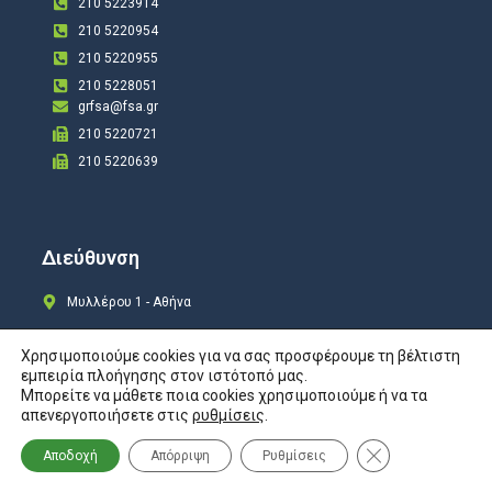
210 5223914
210 5220954
210 5220955
210 5228051
grfsa@fsa.gr
210 5220721
210 5220639
Διεύθυνση
Μυλλέρου 1 - Αθήνα
Χρησιμοποιούμε cookies για να σας προσφέρουμε τη βέλτιστη
εμπειρία πλοήγησης στον ιστότοπό μας.
Μπορείτε να μάθετε ποια cookies χρησιμοποιούμε ή να τα
Copyright © 2024 All rights Reserved. Design by
COSMOTE New Site4U
απενεργοποιήσετε στις
ρυθμίσεις
.
Προστασία Προσωπικών Δεδομένων
Κλείσιμο του Co
Αποδοχή
Απόρριψη
Ρυθμίσεις