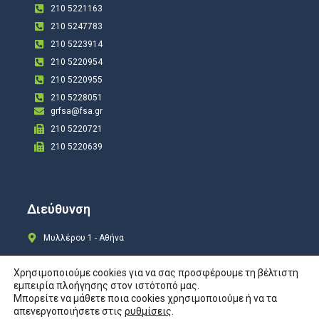
210 5221163
210 5247783
210 5223914
210 5220954
210 5220955
210 5228051
grfsa@fsa.gr
210 5220721
210 5220639
Διεύθυνση
Μυλλέρου 1 - Αθήνα
Χρησιμοποιούμε cookies για να σας προσφέρουμε τη βέλτιστη
εμπειρία πλοήγησης στον ιστότοπό μας.
Μπορείτε να μάθετε ποια cookies χρησιμοποιούμε ή να τα
Copyright © 2024 All rights Reserved. Design by
COSMOTE New Site4U
απενεργοποιήσετε στις
ρυθμίσεις
.