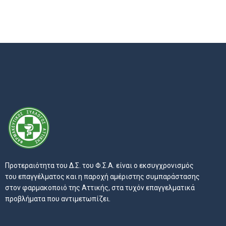
Προτεραιότητα του Δ.Σ. του Φ.Σ.Α. είναι ο εκσυγχρονισμός
του επαγγέλματος και η παροχή αμέριστης συμπαράστασης
στον φαρμακοποιό της Αττικής, στα τυχόν επαγγελματικά
προβλήματα που αντιμετωπίζει.