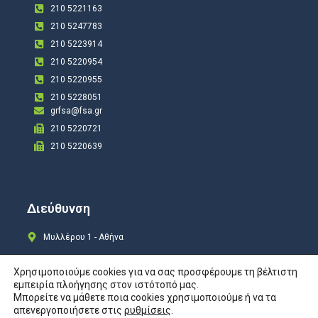
210 5221163
210 5247783
210 5223914
210 5220954
210 5220955
210 5228051
grfsa@fsa.gr
210 5220721
210 5220639
Διεύθυνση
Μυλλέρου 1 - Αθήνα
Χρησιμοποιούμε cookies για να σας προσφέρουμε τη βέλτιστη
εμπειρία πλοήγησης στον ιστότοπό μας.
Μπορείτε να μάθετε ποια cookies χρησιμοποιούμε ή να τα
Copyright © 2024 All rights Reserved. Design by
COSMOTE New Site4U
απενεργοποιήσετε στις
ρυθμίσεις
.