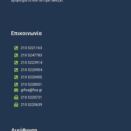
προβλήματα που αντιμετωπίζει.
Επικοινωνία
210 5221163
210 5247783
210 5223914
210 5220954
210 5220955
210 5228051
grfsa@fsa.gr
210 5220721
210 5220639
Διεύθυνση