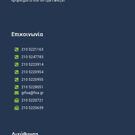
προβλήματα που αντιμετωπίζει.
Επικοινωνία
210 5221163
210 5247783
210 5223914
210 5220954
210 5220955
210 5228051
grfsa@fsa.gr
210 5220721
210 5220639
Διεύθυνση