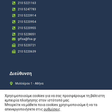
210 5221163
210 5247783
210 5223914
210 5220954
210 5220955
210 5228051
grfsa@fsa.gr
210 5220721
210 5220639
Διεύθυνση
Μυλλέρου 1 - Αθήνα
Χρησιμοποιούμε cookies για να σας προσφέρουμε τη βέλτιστη
εμπειρία πλοήγησης στον ιστότοπό μας.
Μπορείτε να μάθετε ποια cookies χρησιμοποιούμε ή να τα
Copyright © 2024 All rights Reserved. Design by
COSMOTE New Site4U
απενεργοποιήσετε στις
ρυθμίσεις
.