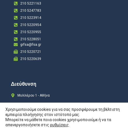
210 5221163
210 5247783
210 5223914
210 5220954
210 5220955
210 5228051
grfsa@fsa.gr
210 5220721
210 5220639
Διεύθυνση
Μυλλέρου 1 - Αθήνα
Χρησιμοποιούμε cookies για να σας προσφέρουμε τη βέλτιστη
εμπειρία πλοήγησης στον ιστότοπό μας.
Μπορείτε να μάθετε ποια cookies χρησιμοποιούμε ή να τα
Copyright © 2024 All rights Reserved. Design by
COSMOTE New Site4U
απενεργοποιήσετε στις
ρυθμίσεις
.