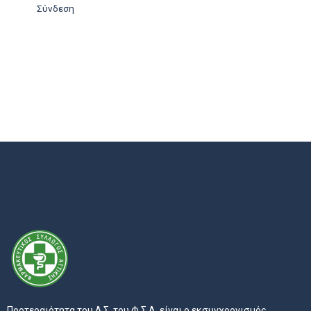
Σύνδεση
Προτεραιότητα του Δ.Σ. του Φ.Σ.Α. είναι ο εκσυγχρονισμός