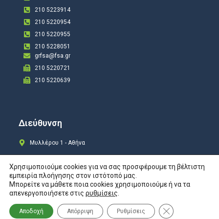
210 5223914
210 5220954
210 5220955
210 5228051
grfsa@fsa.gr
210 5220721
210 5220639
Διεύθυνση
Μυλλέρου 1 - Αθήνα
Χρησιμοποιούμε cookies για να σας προσφέρουμε τη βέλτιστη
εμπειρία πλοήγησης στον ιστότοπό μας.
Μπορείτε να μάθετε ποια cookies χρησιμοποιούμε ή να τα
Copyright © 2024 All rights Reserved. Design by
COSMOTE New Site4U
απενεργοποιήσετε στις
ρυθμίσεις
.
Προστασία Προσωπικών Δεδομένων
Κλείσιμο του Co
Αποδοχή
Απόρριψη
Ρυθμίσεις