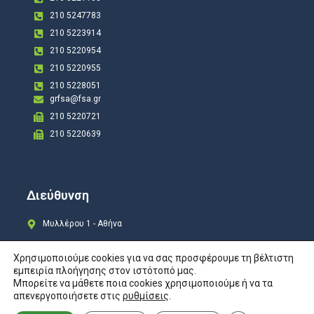
210 5247783
210 5223914
210 5220954
210 5220955
210 5228051
grfsa@fsa.gr
210 5220721
210 5220639
Διεύθυνση
Μυλλέρου 1 - Αθήνα
Χρησιμοποιούμε cookies για να σας προσφέρουμε τη βέλτιστη
εμπειρία πλοήγησης στον ιστότοπό μας.
Μπορείτε να μάθετε ποια cookies χρησιμοποιούμε ή να τα
Copyright © 2024 All rights Reserved. Design by
COSMOTE New Site4U
απενεργοποιήσετε στις
ρυθμίσεις
.
Προστασία Προσωπικών Δεδομένων