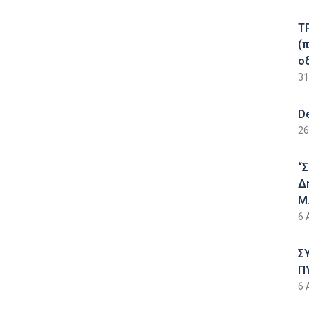
Τ
(
ο
31
D
26
“
Δ
Μ.
6 
Σ
Π
6 