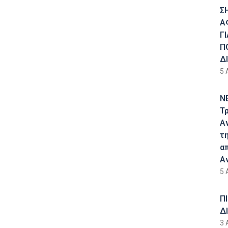
Σ
Α
Γ
Π
Δ
5 
Ν
Τ
Α
τ
α
Α
5 
Π
Δ
3 