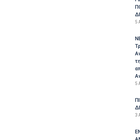
Π
Δ
5 
Ν
Τ
Α
τ
α
Α
5 
Π
Δ
3 
Ε
Α