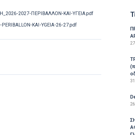
Τ
ΥΞΗ_2026-2027-ΠΕΡΙΒΑΛΛΟΝ-ΚΑΙ-ΥΓΕΙΑ.pdf
S-PERIBALLON-KAI-YGEIA-26-27.pdf
Π
Α
27
Τ
(
ο
31
D
26
Σ
Α
Γ