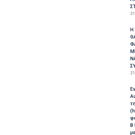
Σ
31
Η
Θ
Φ
Μ
Ν
Σ
31
Ε
Α
τ
(h
φ
Β
με