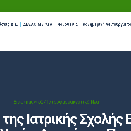
σεις Δ.Σ.
ΔΙΑ.ΛΟ.ΜΕ.ΦΣΑ
Νομοθεσία
Καθημερινή Λειτουργία τ
Επιστημονικά / Ιατροφαρμακευτικά Νέα
της Ιατρικής Σχολής Ε