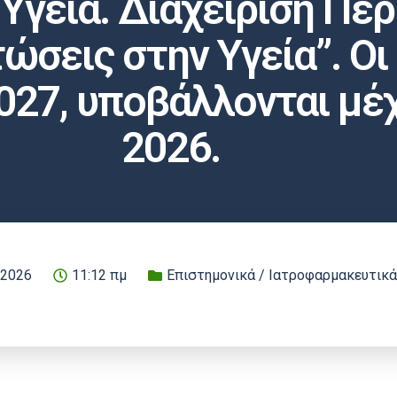
 Υγεία. Διαχείριση Πε
σεις στην Υγεία”. Οι α
027, υποβάλλονται μέχ
2026.
 2026
11:12 πμ
Επιστημονικά / Ιατροφαρμακευτικά