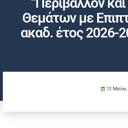
“Περιβάλλον και
Θεμάτων με Επιπτώ
ακαδ. έτος 2026-2
12 Μαΐου,