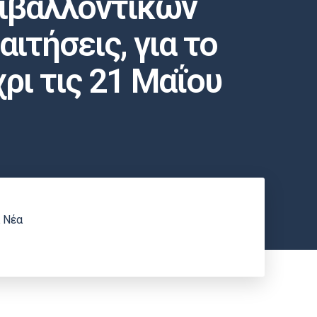
ριβαλλοντικών
ιτήσεις, για το
ρι τις 21 Μαΐου
 Νέα