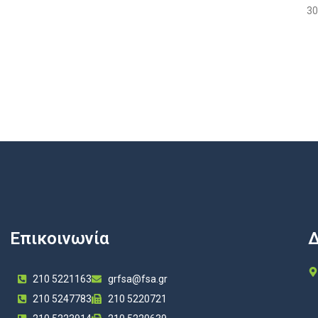
30
Επικοινωνία
Δ
210 5221163
grfsa@fsa.gr
210 5247783
210 5220721