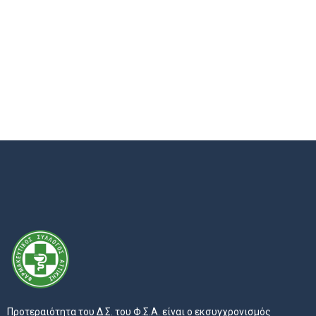
Προτεραιότητα του Δ.Σ. του Φ.Σ.Α. είναι ο εκσυγχρονισμός