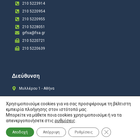
210 5223914
210 5220954
210 5220955
210 5228051
grfsa@fsa.gr
210 5220721
210 5220639
Διεύθυνση
Μυλλέρου 1 - Αθήνα
Χρησιμοποιούμε cookies για να σας προσφέρουμε τη βέλτιστη
εμπειρία πλοήγησης στον ιστότοπό μας.
Μπορείτε να μάθετε ποια cookies χρησιμοποιούμε ή να τα
Copyright © 2024 All rights Reserved. Design by
COSMOTE New Site4U
απενεργοποιήσετε στις
ρυθμίσεις
.
Προστασία Προσωπικών Δεδομένων
Κλείσιμο του Co
Αποδοχή
Απόρριψη
Ρυθμίσεις