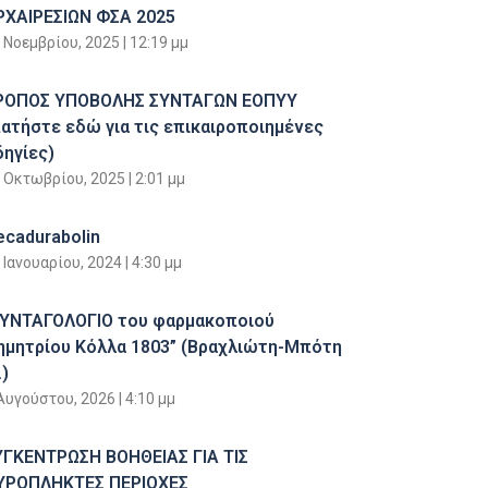
ΡΧΑΙΡΕΣΙΩΝ ΦΣΑ 2025
 Νοεμβρίου, 2025
12:19 μμ
ΡΟΠΟΣ ΥΠΟΒΟΛΗΣ ΣΥΝΤΑΓΩΝ ΕΟΠΥΥ
πατήστε εδώ για τις επικαιροποιημένες
δηγίες)
 Οκτωβρίου, 2025
2:01 μμ
ecadurabolin
 Ιανουαρίου, 2024
4:30 μμ
ΣΥΝΤΑΓΟΛΟΓΙΟ του φαρμακοποιού
ημητρίου Κόλλα 1803” (Βραχλιώτη-Μπότη
)
Αυγούστου, 2026
4:10 μμ
ΥΓΚΕΝΤΡΩΣΗ ΒΟΗΘΕΙΑΣ ΓΙΑ ΤΙΣ
ΥΡΟΠΛΗΚΤΕΣ ΠΕΡΙΟΧΕΣ