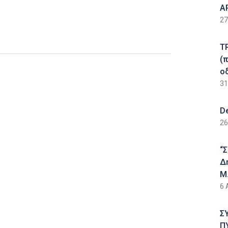
Α
27
Τ
(
ο
31
D
26
“
Δ
Μ.
6 
Σ
Π