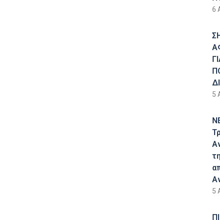
6 
Σ
Α
Γ
Π
Δ
5 
Ν
Τ
Α
τ
α
Α
5 
Π