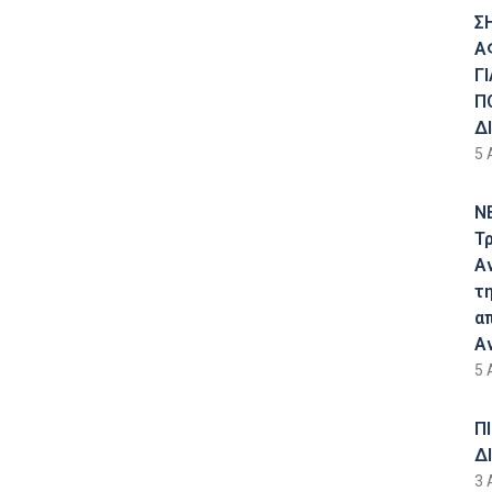
Σ
Α
Γ
Π
Δ
5 
Ν
Τ
Α
τ
α
Α
5 
Π
Δ
3 