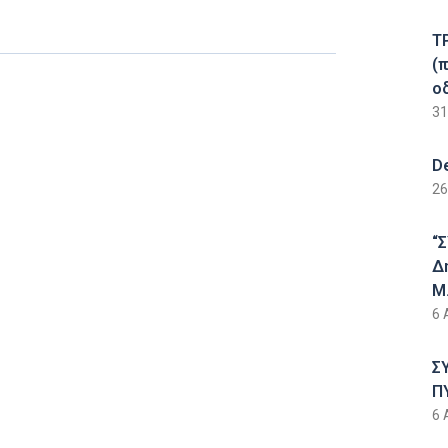
Τ
(
ο
31
D
26
“
Δ
Μ.
6 
Σ
Π
6 