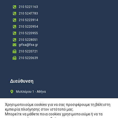
210 5221163
210 5247783
210 5223914
210 5220954
210 5220955
210 5228051
grfsa@fsa.gr
210 5220721
210 5220639
Διεύθυνση
Μυλλέρου 1 - Αθήνα
Χρησιμοποιούμε cookies για να σας προσφέρουμε τη βέλτιστη
εμπειρία πλοήγησης στον ιστότοπό μας.
Μπορείτε να μάθετε ποια cookies χρησιμοποιούμε ή να τα
Copyright © 2024 All rights Reserved. Design by
COSMOTE New Site4U