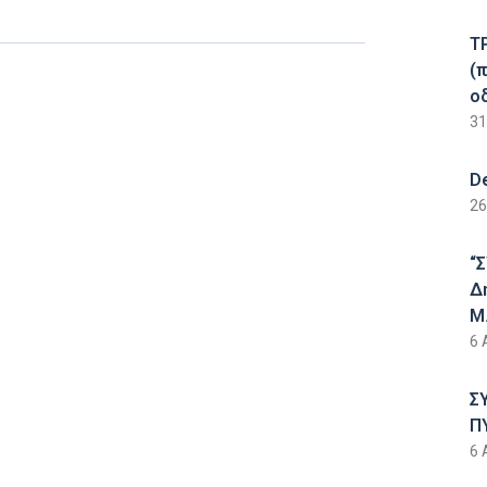
Τ
(
ο
31
D
26
“
Δ
Μ.
6 
Σ
Π
6 