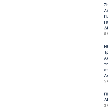
Σ
Α
Γ
Π
Δ
5 
Ν
Τ
Α
τ
α
Α
5 
Π
Δ
3 