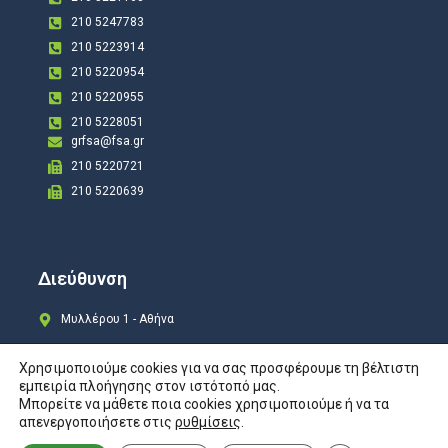
210 5247783
210 5223914
210 5220954
210 5220955
210 5228051
grfsa@fsa.gr
210 5220721
210 5220639
Διεύθυνση
Μυλλέρου 1 - Αθήνα
Χρησιμοποιούμε cookies για να σας προσφέρουμε τη βέλτιστη
εμπειρία πλοήγησης στον ιστότοπό μας.
Μπορείτε να μάθετε ποια cookies χρησιμοποιούμε ή να τα
Copyright © 2024 All rights Reserved. Design by
COSMOTE New Site4U
απενεργοποιήσετε στις
ρυθμίσεις
.
Προστασία Προσωπικών Δεδομένων