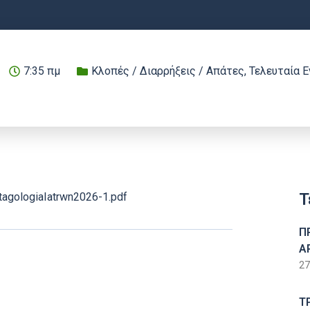
7:35 πμ
Κλοπές / Διαρρήξεις / Απάτες
,
Τελευταία 
Τ
tagologiaIatrwn2026-1.pdf
Π
Α
27
Τ