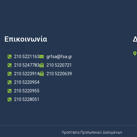
Επικοινωνία
Δ
210 5221163
grfsa@fsa.gr
210 5247783
210 5220721
210 5223914
210 5220639
210 5220954
210 5220955
210 5228051
Προστασία Προσωπικών Δεδομένων