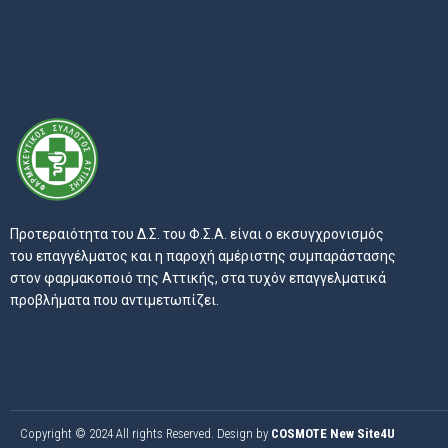
Προτεραιότητα του Δ.Σ. του Φ.Σ.Α. είναι ο εκσυγχρονισμός
του επαγγέλματος και η παροχή αμέριστης συμπαράστασης
στον φαρμακοποιό της Αττικής, στα τυχόν επαγγελματικά
προβλήματα που αντιμετωπίζει.
Copyright © 2024 All rights Reserved. Design by
COSMOTE New Site4U