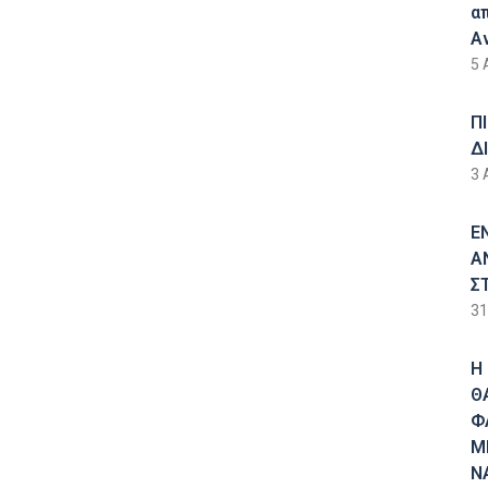
α
Α
5 
Π
Δ
3 
Ε
Α
Σ
31
Η
Θ
Φ
Μ
Ν