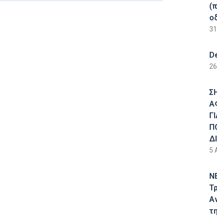
(
ο
31
D
26
Σ
Α
Γ
Π
Δ
5 
Ν
Τ
Α
τ