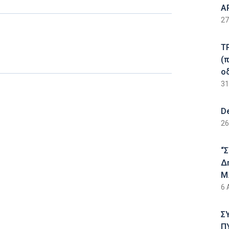
Α
27
Τ
(
ο
31
D
26
“
Δ
Μ.
6 
Σ
Π