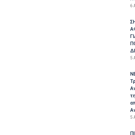
6 
Σ
Α
Γ
Π
Δ
5 
Ν
Τ
Α
τ
α
Α
5 
Π