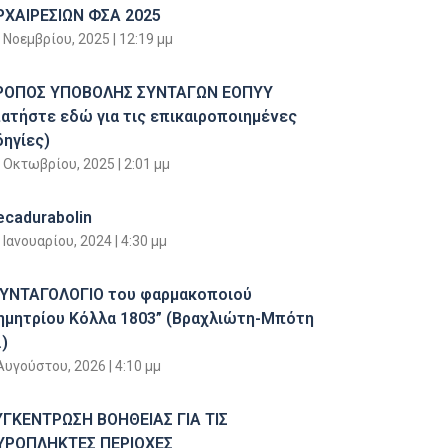
ΡΧΑΙΡΕΣΙΩΝ ΦΣΑ 2025
 Νοεμβρίου, 2025
12:19 μμ
ΡΟΠΟΣ ΥΠΟΒΟΛΗΣ ΣΥΝΤΑΓΩΝ ΕΟΠΥΥ
πατήστε εδώ για τις επικαιροποιημένες
δηγίες)
 Οκτωβρίου, 2025
2:01 μμ
ecadurabolin
 Ιανουαρίου, 2024
4:30 μμ
ΣΥΝΤΑΓΟΛΟΓΙΟ του φαρμακοποιού
ημητρίου Κόλλα 1803” (Βραχλιώτη-Μπότη
)
Αυγούστου, 2026
4:10 μμ
ΥΓΚΕΝΤΡΩΣΗ ΒΟΗΘΕΙΑΣ ΓΙΑ ΤΙΣ
ΥΡΟΠΛΗΚΤΕΣ ΠΕΡΙΟΧΕΣ