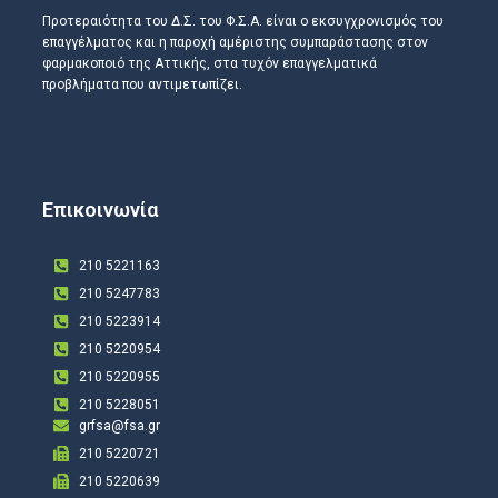
Προτεραιότητα του Δ.Σ. του Φ.Σ.Α. είναι ο εκσυγχρονισμός του
επαγγέλματος και η παροχή αμέριστης συμπαράστασης στον
φαρμακοποιό της Αττικής, στα τυχόν επαγγελματικά
προβλήματα που αντιμετωπίζει.
Επικοινωνία
210 5221163
210 5247783
210 5223914
210 5220954
210 5220955
210 5228051
grfsa@fsa.gr
210 5220721
210 5220639