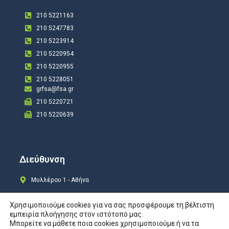
210 5221163
210 5247783
210 5223914
210 5220954
210 5220955
210 5228051
grfsa@fsa.gr
210 5220721
210 5220639
Διεύθυνση
Μυλλέρου 1 - Αθήνα
Χρησιμοποιούμε cookies για να σας προσφέρουμε τη βέλτιστη
εμπειρία πλοήγησης στον ιστότοπό μας.
Μπορείτε να μάθετε ποια cookies χρησιμοποιούμε ή να τα
Copyright © 2024 All rights Reserved. Design by
COSMOTE New Site4U