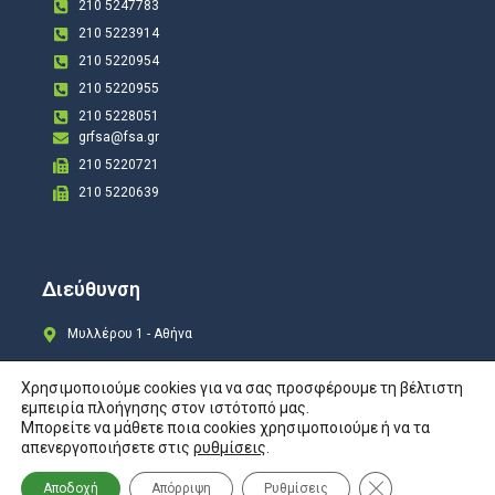
210 5247783
210 5223914
210 5220954
210 5220955
210 5228051
grfsa@fsa.gr
210 5220721
210 5220639
Διεύθυνση
Μυλλέρου 1 - Αθήνα
Χρησιμοποιούμε cookies για να σας προσφέρουμε τη βέλτιστη
εμπειρία πλοήγησης στον ιστότοπό μας.
Μπορείτε να μάθετε ποια cookies χρησιμοποιούμε ή να τα
Copyright © 2024 All rights Reserved. Design by
COSMOTE New Site4U
απενεργοποιήσετε στις
ρυθμίσεις
.
Προστασία Προσωπικών Δεδομένων
Κλείσιμο του Co
Αποδοχή
Απόρριψη
Ρυθμίσεις