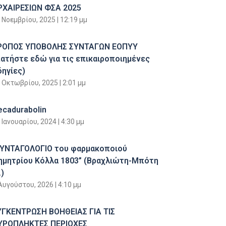
ΡΧΑΙΡΕΣΙΩΝ ΦΣΑ 2025
 Νοεμβρίου, 2025
12:19 μμ
ΡΟΠΟΣ ΥΠΟΒΟΛΗΣ ΣΥΝΤΑΓΩΝ ΕΟΠΥΥ
πατήστε εδώ για τις επικαιροποιημένες
δηγίες)
 Οκτωβρίου, 2025
2:01 μμ
ecadurabolin
 Ιανουαρίου, 2024
4:30 μμ
ΣΥΝΤΑΓΟΛΟΓΙΟ του φαρμακοποιού
ημητρίου Κόλλα 1803” (Βραχλιώτη-Μπότη
)
Αυγούστου, 2026
4:10 μμ
ΥΓΚΕΝΤΡΩΣΗ ΒΟΗΘΕΙΑΣ ΓΙΑ ΤΙΣ
ΥΡΟΠΛΗΚΤΕΣ ΠΕΡΙΟΧΕΣ