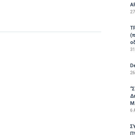
Α
27
Τ
(
ο
31
D
26
“
Δ
Μ.
6 
Σ
Π