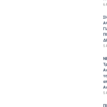
6 
Σ
Α
Γ
Π
Δ
5 
Ν
Τ
Α
τ
α
Α
5 
Π