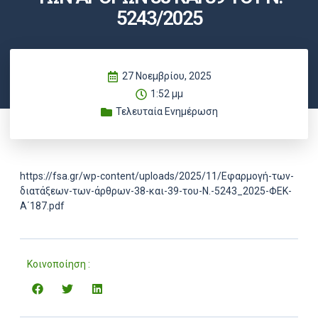
5243/2025
27 Νοεμβρίου, 2025
1:52 μμ
Τελευταία Ενημέρωση
https://fsa.gr/wp-content/uploads/2025/11/Εφαρμογή-των-
διατάξεων-των-άρθρων-38-και-39-του-Ν.-5243_2025-ΦΕΚ-
Α΄187.pdf
Κοινοποίηση :