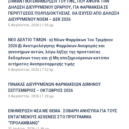
ΣΗΜΑΝΤΙΚΗ ΕΝΗΜΕΡΩΣΗ ΤΟΥ ΠΦΣ, ΠΟΥ ΑΦΟΡΑ ΤΗΝ
ΔΗΛΩΣΗ ΔΙΕΥΡΥΜΕΝΟΥ ΩΡΑΡΙΟΥ, ΓΙΑ ΦΑΡΜΑΚΕΙΑ ΣΕ
ΠΕΡΙΠΤΩΣΕΙΣ ΠΟΛΥΙΔΙΟΚΤΗΣΙΑΣ. ΘΑ ΙΣΧΥΣΕΙ ΑΠΟ ΔΗΛΩΣΗ
ΔΙΕΥΡΥΜΕΝΟΥ ΝΟΕΜ – ΔΕΚ 2026
5 Αυγούστου, 2026
1:05 μμ
ΝΕΟ ΔΕΛΤΙΟ ΤΙΜΩΝ : α) Νέων Φαρμάκων 1ου Τριμήνου
2026 β) Ανατιμολόγησης Φαρμάκων Αναφοράς και
γενοσήμων αυτών, λόγω λήξης της προστασίας
δεδομένων τους και γ) Μη αποζημιούμενων κατόπιν
αιτήματος Αναπροσαρμογής τιμής
5 Αυγούστου, 2026
7:52 πμ
ΠΙΝΑΚΑΣ ΔΙΕΥΡΥΜΕΝΩΝ ΦΑΡΜΑΚΕΙΩΝ ΔΙΜΗΝΟΥ
ΣΕΠΤΕΜΒΡΙΟΣ – ΟΚΤΩΒΡΙΟΣ 2026
3 Αυγούστου, 2026
1:20 μμ
ΕΝΗΜΕΡΩΣΗ ΦΣΑ ΜΕ ΘΕΜΑ : ΣΟΒΑΡΗ ΑΝΗΣΥΧΙΑ ΓΙΑ ΤΟΥΣ
ΕΝΤΑΓΜΕΝΟΥΣ ΑΣΘΕΝΕΙΣ ΣΤΟ ΠΡΟΓΡΑΜΜΑ
“ΠΡΟΛΑΜΒΑΝΩ”
31 Ιουλίου, 2026
1:46 μμ