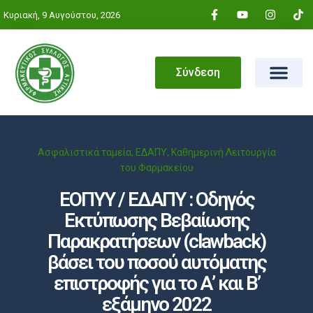
Κυριακή, 9 Αυγούστου, 2026
Σύνδεση
Ασφαλιστικά ταμεία
,
ΕΔΑΠΥ
,
Καθημερινή Λειτουργία
του Φαρμακείου
ΕΟΠΥΥ / ΕΔΑΠΥ : Οδηγός
Εκτύπωσης Βεβαίωσης
Παρακρατήσεων (clawback)
βάσει του ποσού αυτόματης
επιστροφής για το Α’ και Β’
εξάμηνο 2022