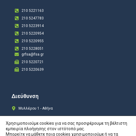
210 5221163
210 5247783
210 5223914
210 5220954
210 5220955
210 5228051
grfsa@fsa.gr
210 5220721
210 5220639
Διεύθυνση
Μυλλέρου 1 - Αθήνα
Χρησιμοποιούμε cookies για να σας προσφέρουμε τη βέλτιστη
εμπειρία πλοήγησης στον ιστότοπό μας.
Μπορείτε να μάθετε ποια cookies χρησιμοποιούμε ή να τα
Copyright © 2024 All rights Reserved. Design by
COSMOTE New Site4U