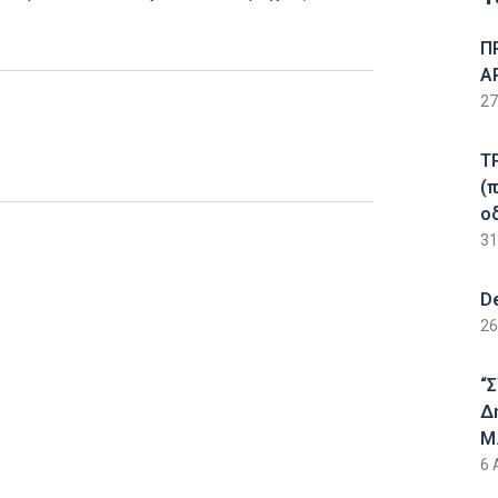
Π
Α
27
Τ
(
ο
31
D
26
“
Δ
Μ.
6 