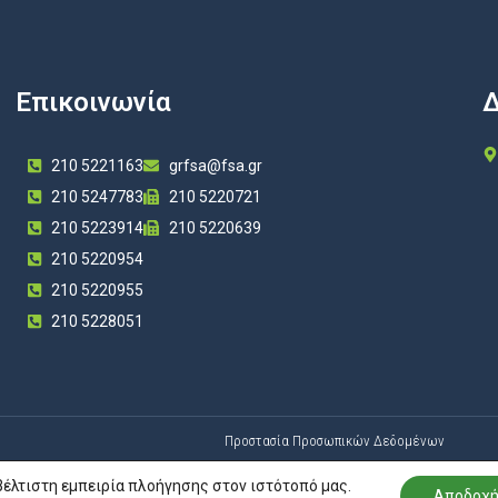
Επικοινωνία
Δ
210 5221163
grfsa@fsa.gr
210 5247783
210 5220721
210 5223914
210 5220639
210 5220954
210 5220955
210 5228051
Προστασία Προσωπικών Δεδομένων
βέλτιστη εμπειρία πλοήγησης στον ιστότοπό μας.
Αποδοχ