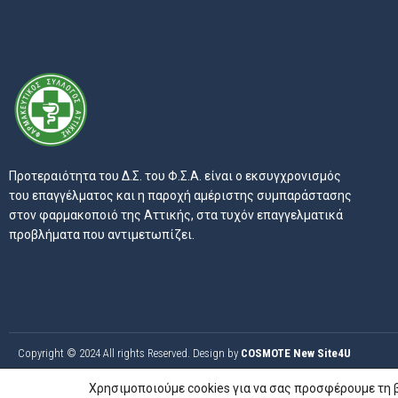
Προτεραιότητα του Δ.Σ. του Φ.Σ.Α. είναι ο εκσυγχρονισμός
του επαγγέλματος και η παροχή αμέριστης συμπαράστασης
στον φαρμακοποιό της Αττικής, στα τυχόν επαγγελματικά
προβλήματα που αντιμετωπίζει.
Copyright © 2024 All rights Reserved. Design by
COSMOTE New Site4U
Χρησιμοποιούμε cookies για να σας προσφέρουμε τη 