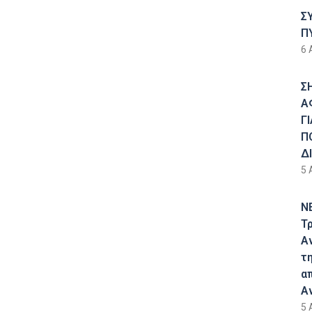
Σ
Π
6 
Σ
Α
Γ
Π
Δ
5 
Ν
Τ
Α
τ
α
Α
5 