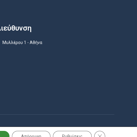
ιεύθυνση
Μυλλέρου 1 - Αθήνα
Κλείσιμο του Cook
ή
Απόρριψη
Ρυθμίσεις