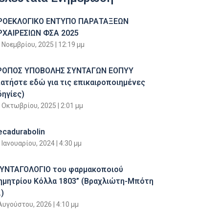
ΡΟΕΚΛΟΓΙΚΟ ΕΝΤΥΠΟ ΠΑΡΑΤΑΞΕΩΝ
ΡΧΑΙΡΕΣΙΩΝ ΦΣΑ 2025
 Νοεμβρίου, 2025
12:19 μμ
ΡΟΠΟΣ ΥΠΟΒΟΛΗΣ ΣΥΝΤΑΓΩΝ ΕΟΠΥΥ
πατήστε εδώ για τις επικαιροποιημένες
δηγίες)
 Οκτωβρίου, 2025
2:01 μμ
ecadurabolin
 Ιανουαρίου, 2024
4:30 μμ
ΣΥΝΤΑΓΟΛΟΓΙΟ του φαρμακοποιού
ημητρίου Κόλλα 1803” (Βραχλιώτη-Μπότη
)
Αυγούστου, 2026
4:10 μμ