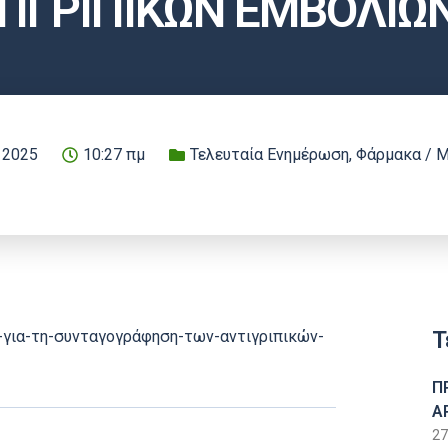
ΤΙΓΡΙΠΙΚΩΝ ΕΜΒΟΛΙΩ
 2025
10:27 πμ
Τελευταία Ενημέρωση
,
Φάρμακα / Μ
Τ
η-για-τη-συνταγογράφηση-των-αντιγριπικών-
Π
Α
27