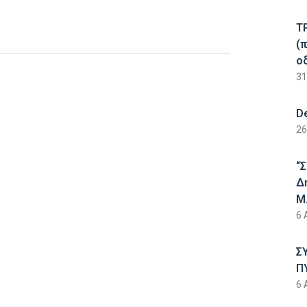
Τ
(
ο
31
D
26
“
Δ
Μ.
6 
Σ
Π
6 