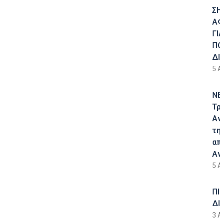
Σ
Α
Γ
Π
Δ
5 
Ν
Τ
Α
τ
α
Α
5 
Π
Δ
3 