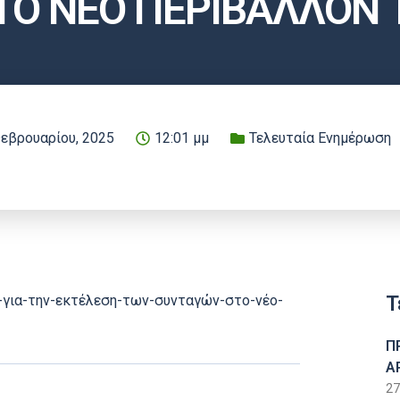
ΤΟ ΝΕΟ ΠΕΡΙΒΑΛΛΟΝ
εβρουαρίου, 2025
12:01 μμ
Τελευταία Ενημέρωση
Τ
η-για-την-εκτέλεση-των-συνταγών-στο-νέο-
Π
Α
27