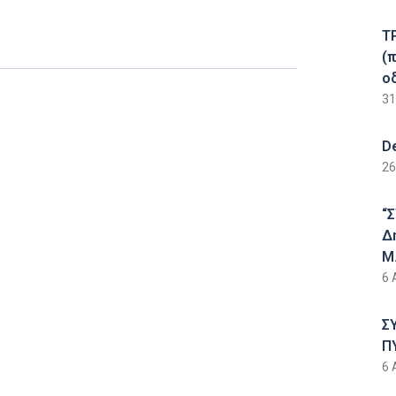
Τ
(
ο
31
D
26
“
Δ
Μ.
6 
Σ
Π
6 