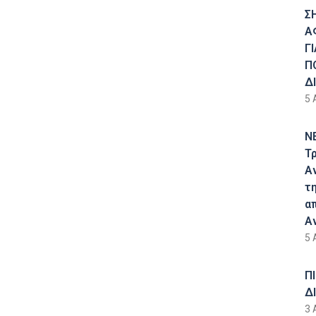
Σ
Α
Γ
Π
Δ
5 
Ν
Τ
Α
τ
α
Α
5 
Π
Δ
3 