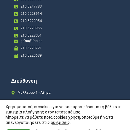
210 5247783
210 5223914
210 5220954
210 5220955
210 5228051
grfsa@fsa.gr
210 5220721
210 5220639
Διεύθυνση
Μυλλέρου 1 - Αθήνα
Χρησιμοποιούμε cookies για να σας προσφέρουμε τη βέλτιστη
εμπειρία πλοήγησης στον ιστότοπό μας.
Μπορείτε να μάθετε ποια cookies χρησιμοποιούμε ή να τα
Copyright © 2024 All rights Reserved. Design by
COSMOTE New Site4U
απενεργοποιήσετε στις
ρυθμίσεις
.
Προστασία Προσωπικών Δεδομένων