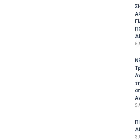
Σ
Α
Γ
Π
Δ
5 
Ν
Τ
Α
τ
α
Α
5 
Π
Δ
3 