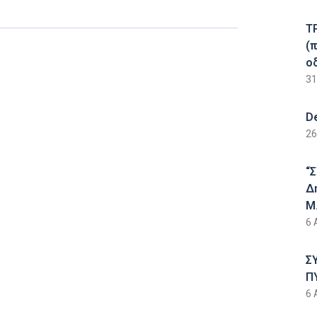
Τ
(
ο
31
D
26
“
Δ
Μ.
6 
Σ
Π
6 