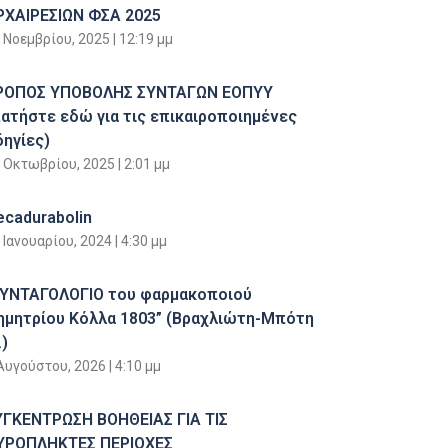
ΡΧΑΙΡΕΣΙΩΝ ΦΣΑ 2025
 Νοεμβρίου, 2025
12:19 μμ
ΡΟΠΟΣ ΥΠΟΒΟΛΗΣ ΣΥΝΤΑΓΩΝ ΕΟΠΥΥ
πατήστε εδώ για τις επικαιροποιημένες
δηγίες)
 Οκτωβρίου, 2025
2:01 μμ
ecadurabolin
 Ιανουαρίου, 2024
4:30 μμ
ΣΥΝΤΑΓΟΛΟΓΙΟ του φαρμακοποιού
ημητρίου Κόλλα 1803” (Βραχλιώτη-Μπότη
)
Αυγούστου, 2026
4:10 μμ
ΥΓΚΕΝΤΡΩΣΗ ΒΟΗΘΕΙΑΣ ΓΙΑ ΤΙΣ
ΥΡΟΠΛΗΚΤΕΣ ΠΕΡΙΟΧΕΣ