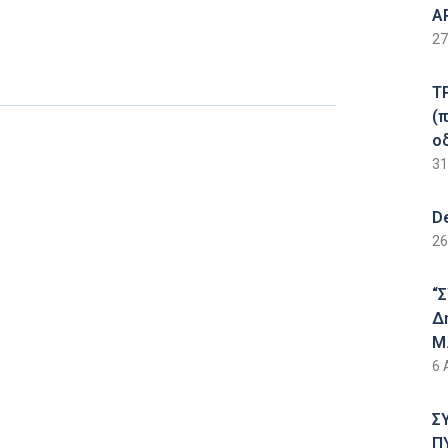
Α
27
Τ
(
ο
31
D
26
“
Δ
Μ.
6 
Σ
Π