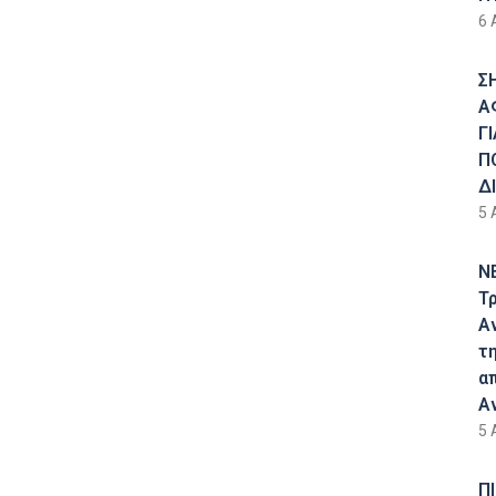
6 
Σ
Α
Γ
Π
Δ
5 
Ν
Τ
Α
τ
α
Α
5 
Π