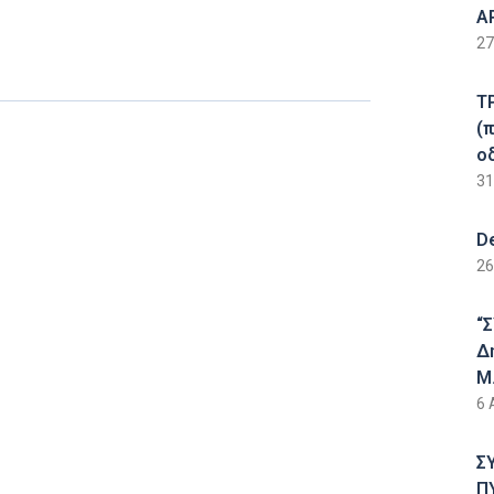
Α
27
Τ
(
ο
31
D
26
“
Δ
Μ.
6 
Σ
Π