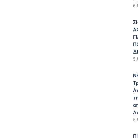
6 
Σ
Α
Γ
Π
Δ
5 
Ν
Τ
Α
τ
α
Α
5 
Π