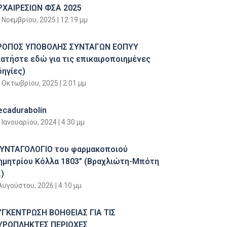
ΡΧΑΙΡΕΣΙΩΝ ΦΣΑ 2025
 Νοεμβρίου, 2025
12:19 μμ
ΡΟΠΟΣ ΥΠΟΒΟΛΗΣ ΣΥΝΤΑΓΩΝ ΕΟΠΥΥ
πατήστε εδώ για τις επικαιροποιημένες
δηγίες)
 Οκτωβρίου, 2025
2:01 μμ
ecadurabolin
 Ιανουαρίου, 2024
4:30 μμ
ΣΥΝΤΑΓΟΛΟΓΙΟ του φαρμακοποιού
ημητρίου Κόλλα 1803” (Βραχλιώτη-Μπότη
)
Αυγούστου, 2026
4:10 μμ
ΥΓΚΕΝΤΡΩΣΗ ΒΟΗΘΕΙΑΣ ΓΙΑ ΤΙΣ
ΥΡΟΠΛΗΚΤΕΣ ΠΕΡΙΟΧΕΣ