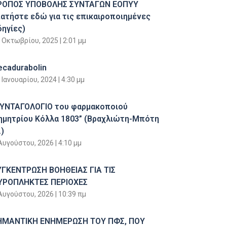
ΡΟΠΟΣ ΥΠΟΒΟΛΗΣ ΣΥΝΤΑΓΩΝ ΕΟΠΥΥ
πατήστε εδώ για τις επικαιροποιημένες
δηγίες)
 Οκτωβρίου, 2025
2:01 μμ
ecadurabolin
 Ιανουαρίου, 2024
4:30 μμ
ΣΥΝΤΑΓΟΛΟΓΙΟ του φαρμακοποιού
ημητρίου Κόλλα 1803” (Βραχλιώτη-Μπότη
)
Αυγούστου, 2026
4:10 μμ
ΥΓΚΕΝΤΡΩΣΗ ΒΟΗΘΕΙΑΣ ΓΙΑ ΤΙΣ
ΥΡΟΠΛΗΚΤΕΣ ΠΕΡΙΟΧΕΣ
Αυγούστου, 2026
10:39 πμ
ΗΜΑΝΤΙΚΗ ΕΝΗΜΕΡΩΣΗ ΤΟΥ ΠΦΣ, ΠΟΥ