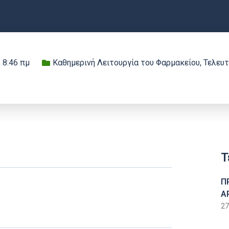
8:46 πμ
Καθημερινή Λειτουργία του Φαρμακείου
,
Τελευτ
Τ
Π
Α
27