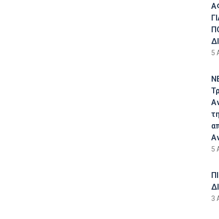
Α
Γ
Π
Δ
5 
Ν
Τ
Α
τ
α
Α
5 
Π
Δ
3 