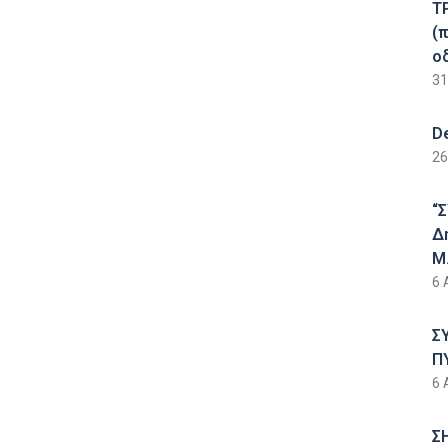
Τ
(
ο
31
D
26
“
Δ
Μ.
6 
Σ
Π
6 
Σ