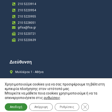
210 5223914
210 5220954
210 5220955
210 5228051
grfsa@fsa.gr
210 5220721
210 5220639
Διεύθυνση
Μυλλέρου 1 - Αθήνα
Χρησιμοποιούμε cookies για να σας προσφέρουμε τη βέλτιστη
εμπειρία πλοήγησης στον ιστότοπό μας.
Μπορείτε να μάθετε ποια cookies χρησιμοποιούμε ή να τα
Copyright © 2024 All rights Reserved. Design by
COSMOTE New Site4U
απενεργοποιήσετε στις
ρυθμίσεις
.
Προστασία Προσωπικών Δεδομένων
Κλείσιμο του Co
Αποδοχή
Απόρριψη
Ρυθμίσεις