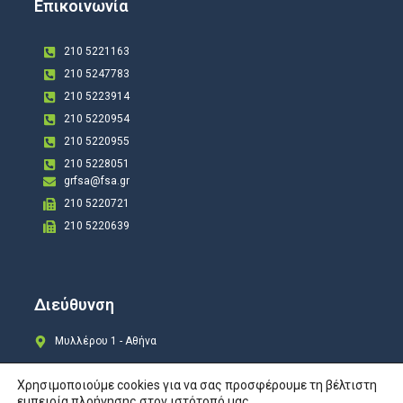
Επικοινωνία
210 5221163
210 5247783
210 5223914
210 5220954
210 5220955
210 5228051
grfsa@fsa.gr
210 5220721
210 5220639
Διεύθυνση
Μυλλέρου 1 - Αθήνα
Χρησιμοποιούμε cookies για να σας προσφέρουμε τη βέλτιστη
εμπειρία πλοήγησης στον ιστότοπό μας.