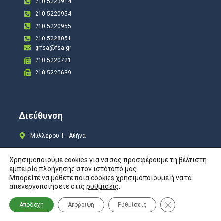
210 5223914
210 5220954
210 5220955
210 5228051
grfsa@fsa.gr
210 5220721
210 5220639
Διεύθυνση
Μυλλέρου 1 - Αθήνα
Χρησιμοποιούμε cookies για να σας προσφέρουμε τη βέλτιστη
εμπειρία πλοήγησης στον ιστότοπό μας.
Μπορείτε να μάθετε ποια cookies χρησιμοποιούμε ή να τα
Copyright © 2024 All rights Reserved. Design by
COSMOTE New Site4U
απενεργοποιήσετε στις
ρυθμίσεις
.
Προστασία Προσωπικών Δεδομένων
Κλείσιμο του Co
Αποδοχή
Απόρριψη
Ρυθμίσεις