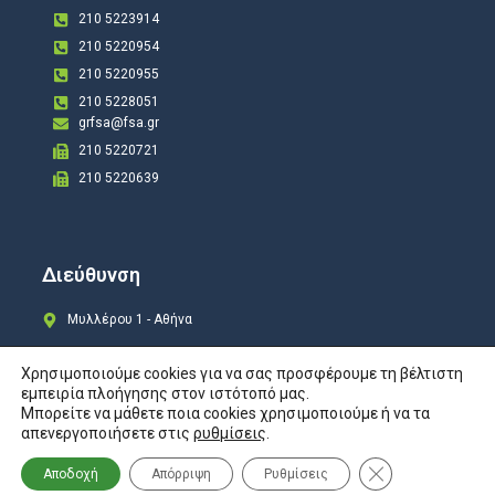
210 5223914
210 5220954
210 5220955
210 5228051
grfsa@fsa.gr
210 5220721
210 5220639
Διεύθυνση
Μυλλέρου 1 - Αθήνα
Χρησιμοποιούμε cookies για να σας προσφέρουμε τη βέλτιστη
εμπειρία πλοήγησης στον ιστότοπό μας.
Μπορείτε να μάθετε ποια cookies χρησιμοποιούμε ή να τα
Copyright © 2024 All rights Reserved. Design by
COSMOTE New Site4U
απενεργοποιήσετε στις
ρυθμίσεις
.
Προστασία Προσωπικών Δεδομένων
Κλείσιμο του Co
Αποδοχή
Απόρριψη
Ρυθμίσεις