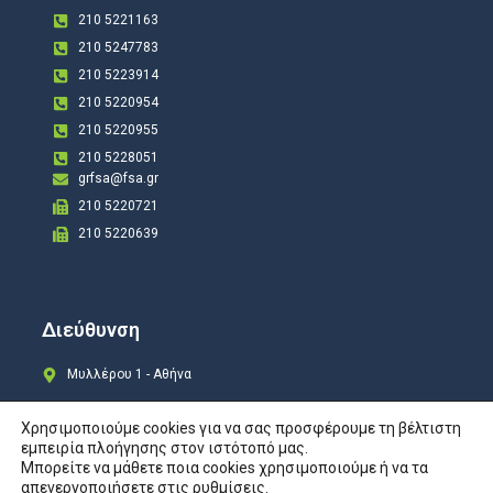
210 5221163
210 5247783
210 5223914
210 5220954
210 5220955
210 5228051
grfsa@fsa.gr
210 5220721
210 5220639
Διεύθυνση
Μυλλέρου 1 - Αθήνα
Χρησιμοποιούμε cookies για να σας προσφέρουμε τη βέλτιστη
εμπειρία πλοήγησης στον ιστότοπό μας.
Μπορείτε να μάθετε ποια cookies χρησιμοποιούμε ή να τα
Copyright © 2024 All rights Reserved. Design by
COSMOTE New Site4U
απενεργοποιήσετε στις
ρυθμίσεις
.