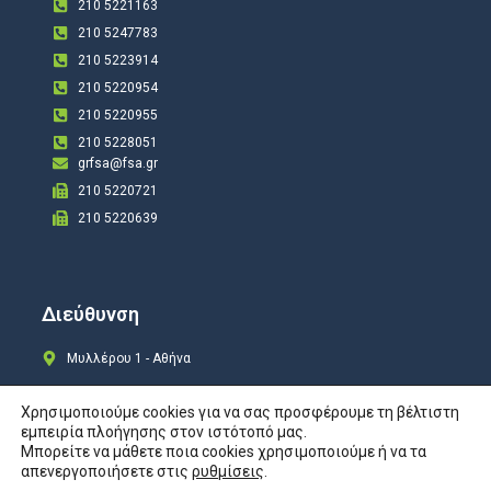
210 5221163
210 5247783
210 5223914
210 5220954
210 5220955
210 5228051
grfsa@fsa.gr
210 5220721
210 5220639
Διεύθυνση
Μυλλέρου 1 - Αθήνα
Χρησιμοποιούμε cookies για να σας προσφέρουμε τη βέλτιστη
εμπειρία πλοήγησης στον ιστότοπό μας.
Μπορείτε να μάθετε ποια cookies χρησιμοποιούμε ή να τα
Copyright © 2024 All rights Reserved. Design by
COSMOTE New Site4U
απενεργοποιήσετε στις
ρυθμίσεις
.