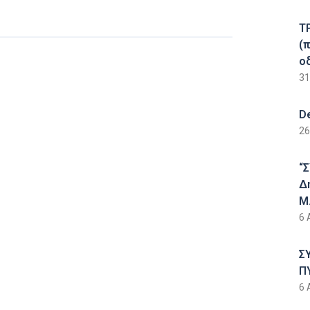
Τ
(
ο
31
D
26
“
Δ
Μ.
6 
Σ
Π
6 