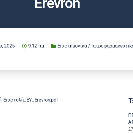
Erevron
υ, 2025
9:12 πμ
Επιστημονικά / Ιατροφαρμακευτικ
Τ
κή-Επιστολή_ΕΥ_Erevron.pdf
Π
Α
27