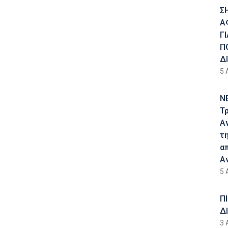
Σ
Α
Γ
Π
Δ
5 
Ν
Τ
Α
τ
α
Α
5 
Π
Δ
3 