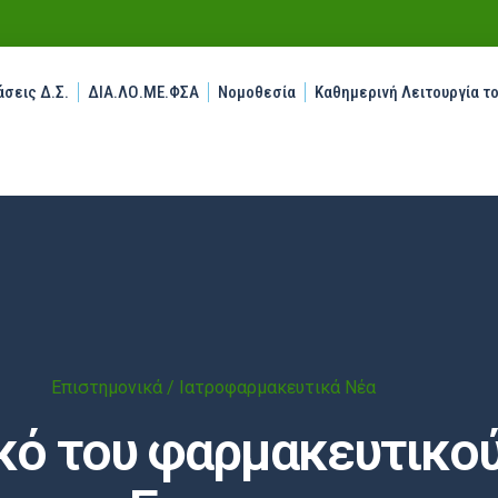
σεις Δ.Σ.
ΔΙΑ.ΛΟ.ΜΕ.ΦΣΑ
Νομοθεσία
Καθημερινή Λειτουργία τ
Επιστημονικά / Ιατροφαρμακευτικά Νέα
κό του φαρμακευτικο